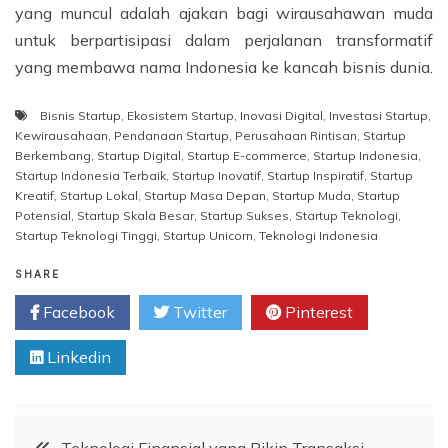
yang muncul adalah ajakan bagi wirausahawan muda
untuk berpartisipasi dalam perjalanan transformatif
yang membawa nama Indonesia ke kancah bisnis dunia.
Bisnis Startup
,
Ekosistem Startup
,
Inovasi Digital
,
Investasi Startup
,
Kewirausahaan
,
Pendanaan Startup
,
Perusahaan Rintisan
,
Startup
Berkembang
,
Startup Digital
,
Startup E-commerce
,
Startup Indonesia
,
Startup Indonesia Terbaik
,
Startup Inovatif
,
Startup Inspiratif
,
Startup
Kreatif
,
Startup Lokal
,
Startup Masa Depan
,
Startup Muda
,
Startup
Potensial
,
Startup Skala Besar
,
Startup Sukses
,
Startup Teknologi
,
Startup Teknologi Tinggi
,
Startup Unicorn
,
Teknologi Indonesia
SHARE
Facebook
Twitter
Pinterest
Linkedin
Navigasi