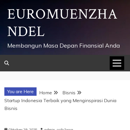
Skip
EUROMUENZHA
to
content
NDEL
Membangun Masa Depan Finansial Anda
You are Here
Home
Bisnis
Startup Indonesia Terbaik yang Menginspirasi Dunia
Bisnis
Oktober 29, 2025
admin_cs6v2wvq