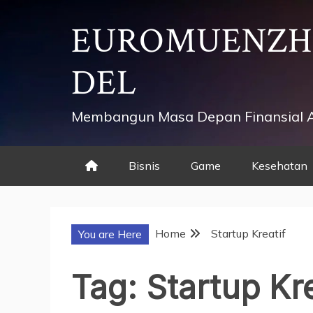
Skip
EUROMUENZ
to
content
DEL
Membangun Masa Depan Finansial 
Bisnis
Game
Kesehatan
Home
Startup Kreatif
You are Here
Tag:
Startup Kre