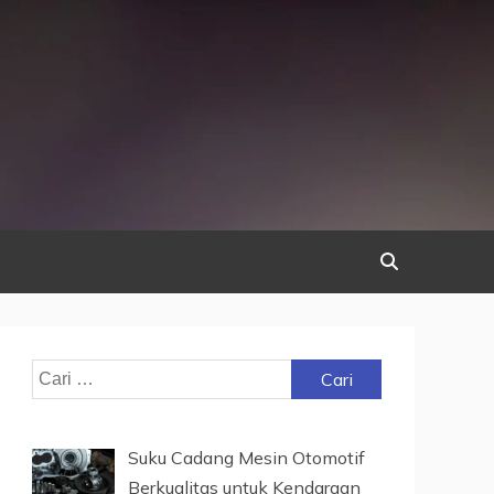
Cari
untuk:
Suku Cadang Mesin Otomotif
Berkualitas untuk Kendaraan