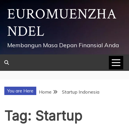
Skip
EUROMUENZHA
to
content
NDEL
Membangun Masa Depan Finansial Anda
You are Here
Home
Startup Indonesia
Tag:
Startup