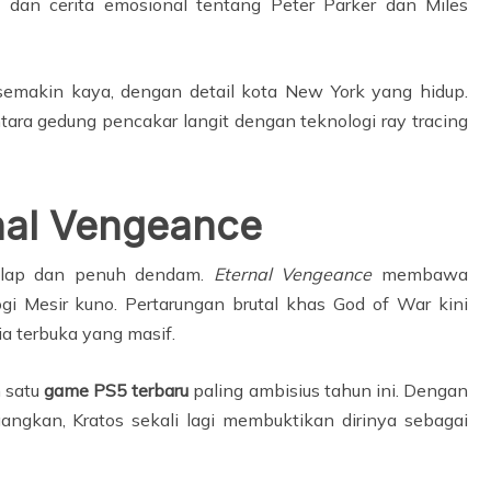
dan cerita emosional tentang Peter Parker dan Miles
d semakin kaya, dengan detail kota New York yang hidup.
ara gedung pencakar langit dengan teknologi ray tracing
rnal Vengeance
gelap dan penuh dendam.
Eternal Vengeance
membawa
gi Mesir kuno. Pertarungan brutal khas God of War kini
a terbuka yang masif.
 satu
game PS5 terbaru
paling ambisius tahun ini. Dengan
gkan, Kratos sekali lagi membuktikan dirinya sebagai