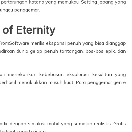
an pertarungan katana yang memukau. Setting Jepang yang
itunggu penggemar.
 of Eternity
 FromSoftware merilis ekspansi penuh yang bisa dianggap
irkan dunia gelap penuh tantangan, bos-bos epik, dan
ali menekankan kebebasan eksplorasi, kesulitan yang
 berhasil menaklukkan musuh kuat. Para penggemar genre
dir dengan simulasi mobil yang semakin realistis. Grafis
erlihat seperti nyata.