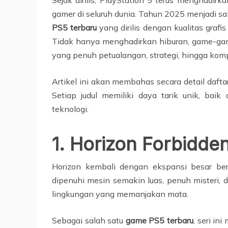
Sejak dirilis, PlayStation 5 terus menghad
gamer di seluruh dunia. Tahun 2025 menjadi s
PS5 terbaru
yang dirilis dengan kualitas grafi
Tidak hanya menghadirkan hiburan, game-ga
yang penuh petualangan, strategi, hingga komp
Artikel ini akan membahas secara detail dafta
Setiap judul memiliki daya tarik unik, baik
teknologi.
1. Horizon Forbidde
Horizon kembali dengan ekspansi besar be
dipenuhi mesin semakin luas, penuh misteri, 
lingkungan yang memanjakan mata.
Sebagai salah satu
game PS5 terbaru
, seri i