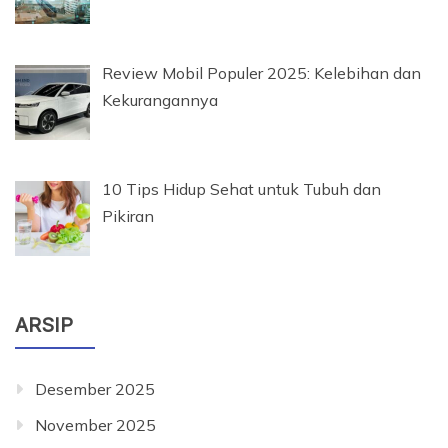
Review Mobil Populer 2025: Kelebihan dan
Kekurangannya
10 Tips Hidup Sehat untuk Tubuh dan
Pikiran
ARSIP
Desember 2025
November 2025