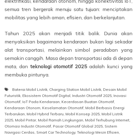
elektrifikasi, kendaraan otonom, hingga konektivitas IoT,
semua tren bergerak menuju satu tujuan: menciptakan
mobilitas yang lebih aman, efisien, dan berkelanjutan.
Tahun 2025 akan menjadi titik balik. Dunia akan
menyaksikan bagaimana kendaraan bukan lagi sekadar
alat transportasi, melainkan simbol peradaban yang
semakin canggih. Masa depan transportasi ada di depan
mata, dan
teknologi otomotif 2025
adalah kunci yang
membuka pintunya.
Baterai Mobil Listrik
,
Charging Station Mobil Listrik
,
Desain Mobil
Futuristik
,
Ekosistem Otomotif Digital
,
Industri Otomotif 2025
,
Inovasi
Otomotif
,
IoT Pada Kendaraan
,
Kecerdasan Buatan Otomotif
,
Kendaraan Otonom
,
Keselamatan Otomotif
,
Mobil Berbasis Energi
Terbarukan
,
Mobil Hybrid Terbaru
,
Mobil Konsep 2025
,
Mobil Listrik
2025
,
Mobil Pintar
,
Mobil Ramah Lingkungan
,
Mobil Terhubung Internet
,
Otomasi Industri Otomotif
,
Pasar Otomotif Global 2025
,
Sistem
Navigasi Cerdas
,
Smart Car Technology
,
Teknologi Mesin Efisien
,