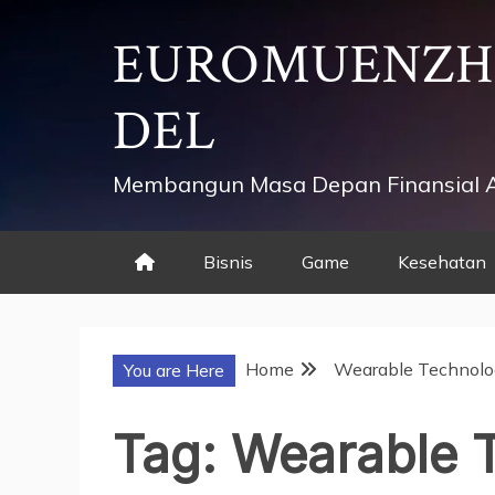
Skip
EUROMUENZ
to
content
DEL
Membangun Masa Depan Finansial 
Bisnis
Game
Kesehatan
Home
Wearable Technolo
You are Here
Tag:
Wearable 