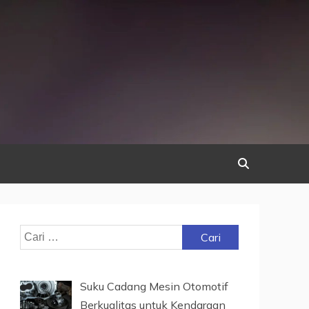
Cari
untuk:
Suku Cadang Mesin Otomotif
Berkualitas untuk Kendaraan