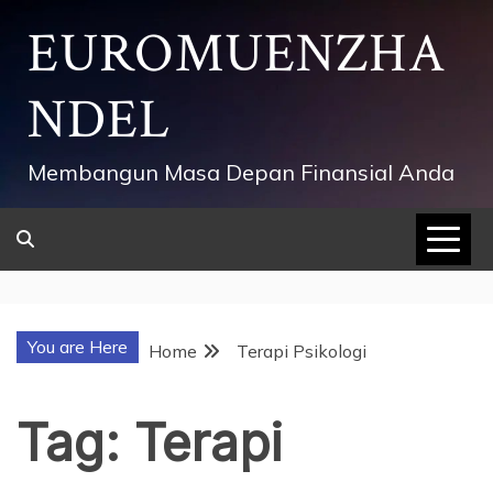
Skip
EUROMUENZHA
to
content
NDEL
Membangun Masa Depan Finansial Anda
You are Here
Home
Terapi Psikologi
Tag:
Terapi