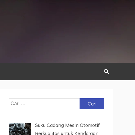
Cari
untuk:
Suku Cadang Mesin Otomotif
Berkualitas untuk Kendaraan