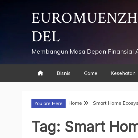
Skip
EUROMUENZ
to
content
DEL
Membangun Masa Depan Finansial 
Bisnis
Game
Kesehatan
Home
Smart Home Ecosy
You are Here
Tag:
Smart Hom