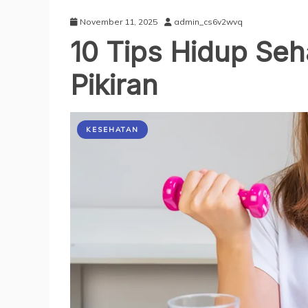
November 11, 2025
admin_cs6v2wvq
10 Tips Hidup Seh
Pikiran
KESEHATAN