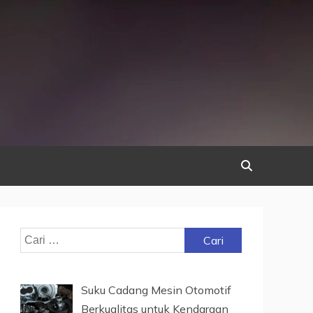
Cari
untuk:
Suku Cadang Mesin Otomotif
Berkualitas untuk Kendaraan