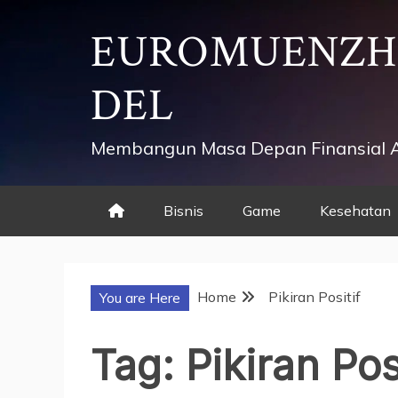
Skip
EUROMUENZ
to
content
DEL
Membangun Masa Depan Finansial 
Bisnis
Game
Kesehatan
Home
Pikiran Positif
You are Here
Tag:
Pikiran Pos