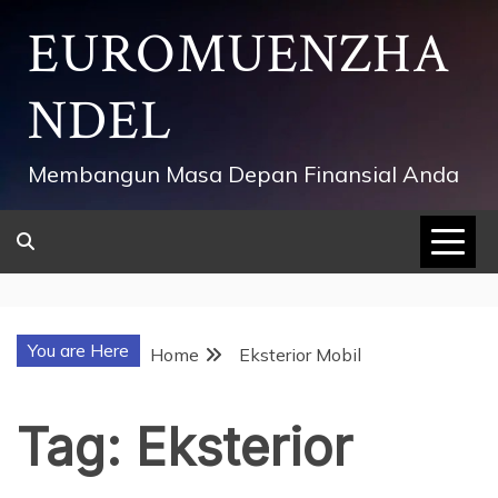
Skip
EUROMUENZHA
to
content
NDEL
Membangun Masa Depan Finansial Anda
You are Here
Home
Eksterior Mobil
Tag:
Eksterior