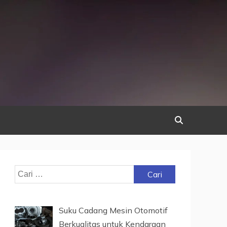
Cari
untuk:
Suku Cadang Mesin Otomotif
Berkualitas untuk Kendaraan