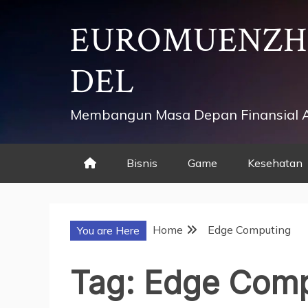
Skip
EUROMUENZ
to
content
DEL
Membangun Masa Depan Finansial 
Bisnis
Game
Kesehatan
Home
Edge Computing
You are Here
Tag:
Edge Comp