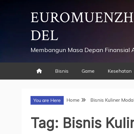
Skip
EUROMUENZ
to
content
DEL
Membangun Masa Depan Finansial 
Bisnis
Game
Kesehatan
Home
Bisnis Kuliner Modal
You are Here
Tag:
Bisnis Kuli