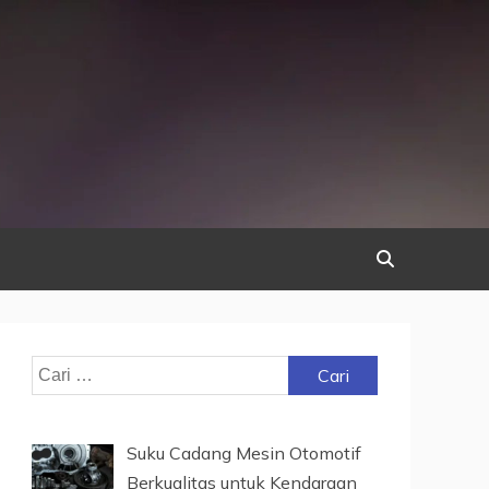
Cari
untuk:
Suku Cadang Mesin Otomotif
Berkualitas untuk Kendaraan