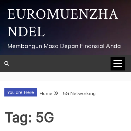
Skip
EUROMUENZHA
to
content
NDEL
Membangun Masa Depan Finansial Anda
You are Here
Home
5G Networking
Tag:
5G